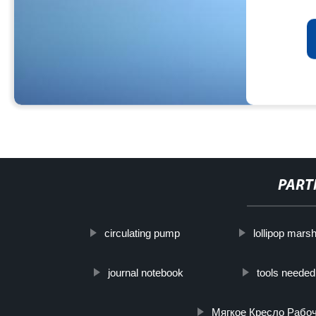
PART
circulating pump
lollipop mar
journal notebook
tools needed
Мягкое Кресло Рабо