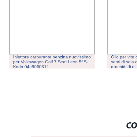
Olio per vite da cucina commestibile di
Stampante a s
semi di soia di girasole automatico
&nbsp;Stampa
arachidi di di arachidi freddo Pressa per
Logo
estrazione espulsore
CO