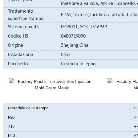
Tipo di porta
iniezione a valvola, Aprire il cancello, 
Trattamento
EDM, texture, lucidatura ad alta brill
superficie stampo
Sistema qualità
ISO9001, SGS, TS16949
Codice HS
8480719090
Origine
Zhejiang Cina
Installazione
fisso
Pacchetto
Custodia in legno
Materiale dello stampo
Du
P20
HR
718
HR
H13
HR