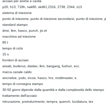
acciaio per anime e cavità
p20, h13, 718h, nak80, skd61,2316, 2738, 2344, s13
sistema di iniezione
punto di iniezione, punto di iniezione secondario, punto di iniezione, p
standard stampo
dme, lkm, hasco, punch, jis et
macchina ad iniezione
80 t
tempo di ciclo
15 s
fornitori di acciaio
assab, buderus, daidao, lkm, baogang, fushun, ecc.
marca canale caldo
sincretive, yudo, incoe, hasco, hrs, moldmaster, e.
tempo di consegna stampo
30-50 giorni dipende dalla quantità e dalla complessità dello stampo
trattamento dell′acciaio
nitrurazione, preindurimento, tempra, quench, lucidatura, tex