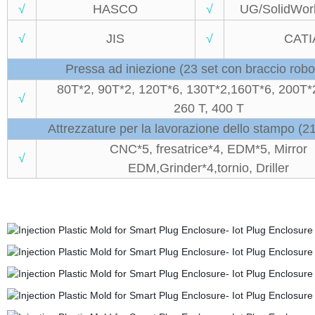
√
HASCO
√
UG/SolidWor
√
JIS
√
CATI
Pressa ad iniezione (23 set con braccio robo
80T*2, 90T*2, 120T*6, 130T*2,160T*6, 200T*2
√
260 T, 400 T
Attrezzature per la lavorazione dello stampo (21
CNC*5, fresatrice*4, EDM*5, Mirror
√
EDM,Grinder*4,tornio, Driller