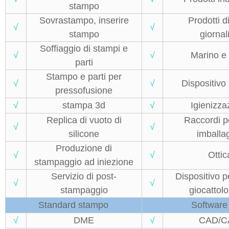
stampo
Sovrastampo, inserire
Prodotti d
√
√
stampo
giornal
Soffiaggio di stampi e
√
√
Marino e
parti
Stampo e parti per
√
√
Dispositivo
pressofusione
√
stampa 3d
√
Igienizza
Replica di vuoto di
Raccordi pe
√
√
silicone
imballa
Produzione di
√
√
Ottic
stampaggio ad iniezione
Servizio di post-
Dispositivo pe
√
√
stampaggio
giocattolo
Standard stampo
Software
√
DME
√
CAD/