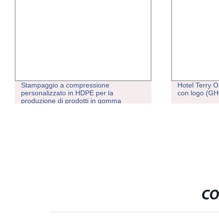
Hotel Terry Open Toe EVA OEM Slipper
Processo Di
con logo (GH003)
plastica per
CO