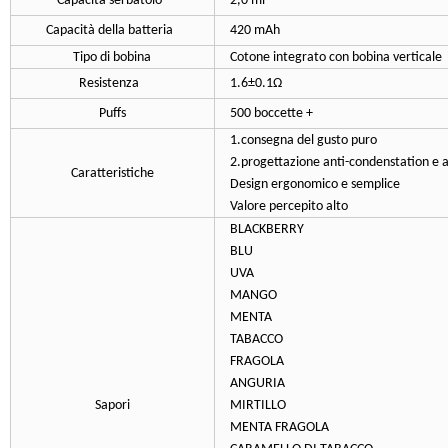
Capacità serbatoio
2,0 ml
Capacità della batteria
420 mAh
Tipo di bobina
Cotone integrato con bobina verticale
Resistenza
1.6±0.1Ω
Puffs
500 boccette +
1.consegna del gusto puro
2.progettazione anti-condenstation e a
Caratteristiche
Design ergonomico e semplice
Valore percepito alto
BLACKBERRY
BLU
UVA
MANGO
MENTA
TABACCO
FRAGOLA
ANGURIA
Sapori
MIRTILLO
MENTA FRAGOLA