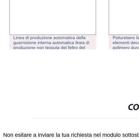
Linea di produzione automatica della
Poliuretano l
guarnizione interna automatica linea di
elementi deco
produzione non tessuta del feltro del
polimero du
soffitto dell&prime;automobile stuoia del
siliconica
pavimento dell&prime;automobile del
feltro del Nonwoven che fa macchina
CO
Non esitare a inviare la tua richiesta nel modulo sotto