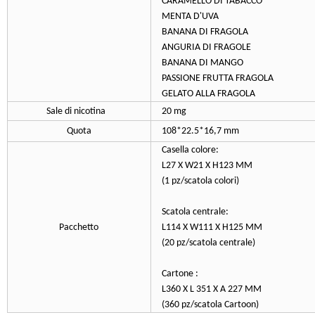
CARAMELLO DI TABACCO
MENTA D'UVA
BANANA DI FRAGOLA
ANGURIA DI FRAGOLE
BANANA DI MANGO
PASSIONE FRUTTA FRAGOLA
GELATO ALLA FRAGOLA
Sale di nicotina
20 mg
Quota
108*22.5*16,7 mm
Casella colore:
L27 X W21 X H123 MM
(1 pz/scatola colori)
Scatola centrale:
Pacchetto
L114 X W111 X H125 MM
(20 pz/scatola centrale)
Cartone :
L360 X L 351 X A 227 MM
(360 pz/scatola Cartoon)