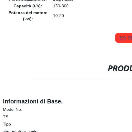
Capacità (t/h):
150-300
Potenza del motore
10-20
(kw):
S
PRODU
Informazioni di Base.
Model No.
TS
Tipo
alimentatore a vite