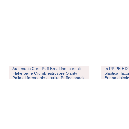
Automatic Corn Puff Breakfast cereali
In PP PE HDP
Flake pane Crumb estrusore Slanty
plastica flaco
Palla di formaggio a strike Puffed snack
Benna chimic
alimentare fare macchina di lavorazione
parti estrusio
attrezzature
Soffiatura s
fare