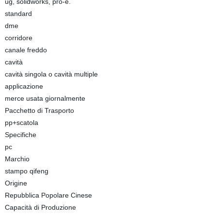
ug, solidworks, pro-e.
standard
dme
corridore
canale freddo
cavità
cavità singola o cavità multiple
applicazione
merce usata giornalmente
Pacchetto di Trasporto
pp+scatola
Specifiche
pc
Marchio
stampo qifeng
Origine
Repubblica Popolare Cinese
Capacità di Produzione