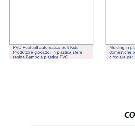
PVC Football automatico Soft Kids
Molding in pla
Produttore giocattoli in plastica sfere
domestiche p
resina Bambola plastica PVC
circolare per
Arcobaleno Vinyl Toy Ball Making
stampi per u
Rotomolding Machine
CO