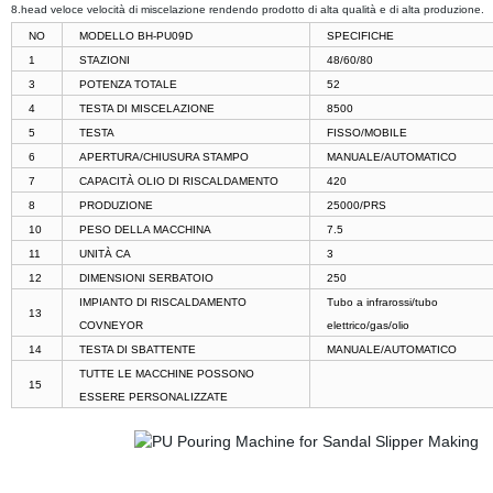
8.head veloce velocità di miscelazione rendendo prodotto di alta qualità e di alta produzione.
NO
MODELLO BH-PU09D
SPECIFICHE
1
STAZIONI
48/60/80
3
POTENZA TOTALE
52
4
TESTA DI MISCELAZIONE
8500
5
TESTA
FISSO/MOBILE
6
APERTURA/CHIUSURA STAMPO
MANUALE/AUTOMATICO
7
CAPACITÀ OLIO DI RISCALDAMENTO
420
8
PRODUZIONE
25000/PRS
10
PESO DELLA MACCHINA
7.5
11
UNITÀ CA
3
12
DIMENSIONI SERBATOIO
250
IMPIANTO DI RISCALDAMENTO
Tubo a infrarossi/tubo
13
COVNEYOR
elettrico/gas/olio
14
TESTA DI SBATTENTE
MANUALE/AUTOMATICO
TUTTE LE MACCHINE POSSONO
15
ESSERE PERSONALIZZATE