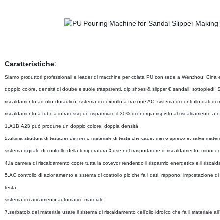
Caratteristiche:
Siamo produttori professionali e leader di macchine per colata PU con sede a Wenzhou, Cina e 
doppio colore, densità di doube e suole trasparenti, dip shoes & slipper € sandali, sottopied
riscaldamento ad olio iduraulico, sistema di controllo a trazione AC, sistema di controllo dati d
riscaldamento a tubo a infrarossi può risparmiare il 30% di energia rispetto al riscaldamento a oli
1.A1B,A2B può produrre un doppio colore, doppia densità
2.ultima struttura di testa,rende meno materiale di testa che cade, meno spreco e. salva materi
sistema digitale di controllo della temperatura 3.use nel trasportatore di riscaldamento, minor 
4.la camera di riscaldamento copre tutta la coveyor rendendo il risparmio energetico e il riscal
5.AC controllo di azionamento e sistema di controllo plc che fa i dati, rapporto, impostazione d
testa.
sistema di caricamento automatico mateiale
7.serbatoio del materiale usare il sistema di riscaldamento dell'olio idrolico che fa il materiale 