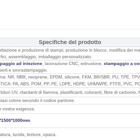
Specifiche del prodotto
ttazione e produzione di stampi, produzione in blocco, modifica dei mate
fici, assemblaggio, imballaggio personalizzato.
paggio ad iniezione
, lavorazione CNC, estrusione,
stampaggio a co
serti e sovrastampaggio.
a: NR, NBR, neoprene, EPDM, silicone, FKM, BR/SBR, PU, TPE, TPV,
TICA: PA, ABS, POM, PP, PE, LDPE, HDPE, UHMWPE, PTFE, PVC, PC,
bitori UV, ritardanti di fiamma, plastificanti, coloranti, fibre di carbonio, f
iasi colore secondo il codice pantone.
 vostra esigenza.
*1500*1000mm
atura, lucida, texture, opaca.