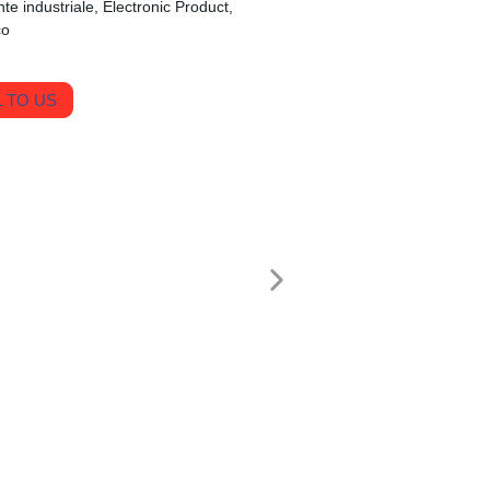
 industriale, Electronic Product,
co
 TO US