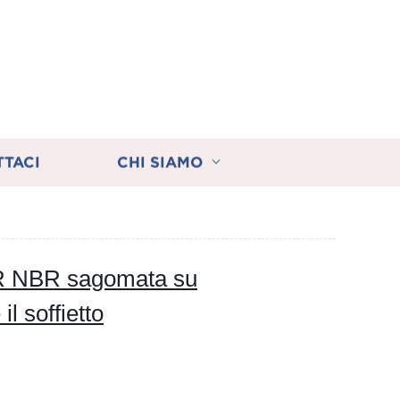
TTACI
CHI SIAMO
R NBR sagomata su
l soffietto