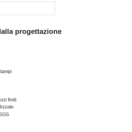
alla progettazione
stampi
zi finiti
lizzato
e SGS