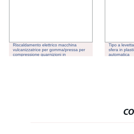
Riscaldamento elettrico macchina
Tipo a levett
vulcanizzatrice per gomma/pressa per
sfera in plas
compressione guarnizioni in
automatica
gomma/stampaggio in silicone Premere
macchina
CO