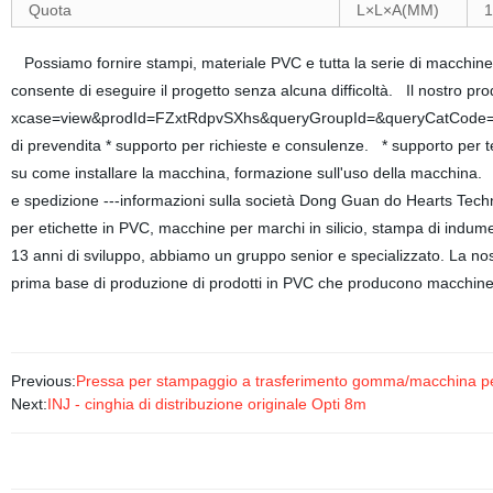
Quota
L×L×A(MM)
1
Possiamo fornire stampi, materiale PVC e tutta la serie di macchine p
consente di eseguire il progetto senza alcuna difficoltà. Il nostro
xcase=view&prodId=FZxtRdpvSXhs&queryGroupId=&queryCatCode=&pag
di prevendita * supporto per richieste e consulenze. * supporto per te
su come installare la macchina, formazione sull'uso della macchina. *
e spedizione ---informazioni sulla società Dong Guan do Hearts Techn
per etichette in PVC, macchine per marchi in silicio, stampa di indumen
13 anni di sviluppo, abbiamo un gruppo senior e specializzato. La nos
prima base di produzione di prodotti in PVC che producono macchine e 
Previous:
Pressa per stampaggio a trasferimento gomma/macchina pe
Next:
INJ - cinghia di distribuzione originale Opti 8m