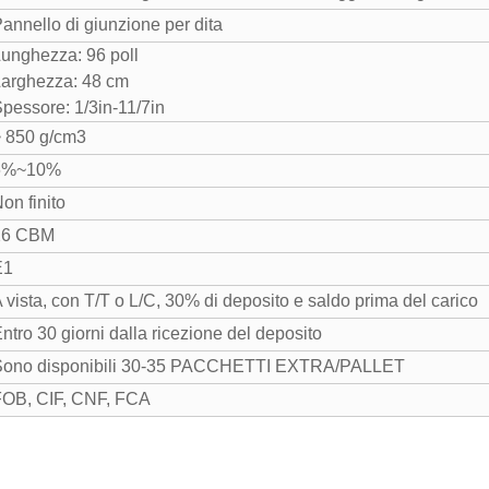
annello di giunzione per dita
unghezza: 96 poll
arghezza: 48 cm
pessore: 1/3in-11/7in
 850 g/cm3
6%~10%
on finito
26 CBM
E1
 vista, con T/T o L/C, 30% di deposito e saldo prima del carico
ntro 30 giorni dalla ricezione del deposito
Sono disponibili 30-35 PACCHETTI EXTRA/PALLET
FOB, CIF, CNF, FCA