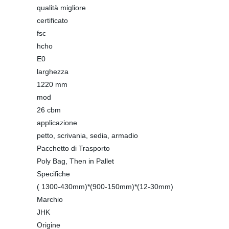
qualità migliore
certificato
fsc
hcho
E0
larghezza
1220 mm
mod
26 cbm
applicazione
petto, scrivania, sedia, armadio
Pacchetto di Trasporto
Poly Bag, Then in Pallet
Specifiche
( 1300-430mm)*(900-150mm)*(12-30mm)
Marchio
JHK
Origine