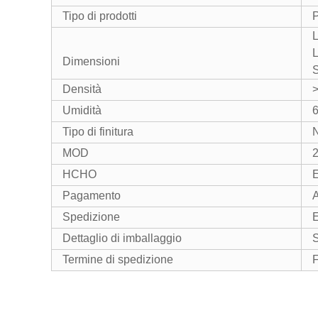
Tipo di prodotti
P
L
L
Dimensioni
S
Densità
>
Umidità
Tipo di finitura
N
MOD
HCHO
Pagamento
A
Spedizione
E
Dettaglio di imballaggio
Termine di spedizione