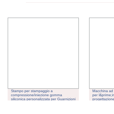
Stampo per stampaggio a
Macchina ad i
compressione/iniezione gomma
per l&prime;i
siliconica personalizzata per Guarnizioni
progettazione
o-ring
Silicone stam
settore dell&
nucleo cavo 