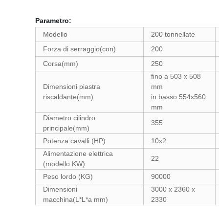
Parametro:
Modello
200 tonnellate
Forza di serraggio(con)
200
Corsa(mm)
250
fino a 503 x 508
Dimensioni piastra
mm
riscaldante(mm)
in basso 554x560
mm
Diametro cilindro
355
principale(mm)
Potenza cavalli (HP)
10x2
Alimentazione elettrica
22
(modello KW)
Peso lordo (KG)
90000
Dimensioni
3000 x 2360 x
macchina(L*L*a mm)
2330