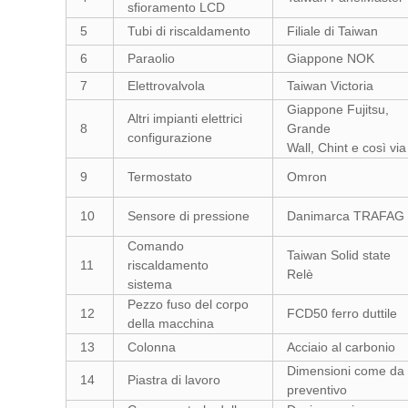
sfioramento LCD
5
Tubi di riscaldamento
Filiale di Taiwan
6
Paraolio
Giappone NOK
7
Elettrovalvola
Taiwan Victoria
Giappone Fujitsu,
Altri impianti elettrici
8
Grande
configurazione
Wall, Chint e così via
9
Termostato
Omron
10
Sensore di pressione
Danimarca TRAFAG
Comando
Taiwan Solid state
11
riscaldamento
Relè
sistema
Pezzo fuso del corpo
12
FCD50 ferro duttile
della macchina
13
Colonna
Acciaio al carbonio
Dimensioni come da
14
Piastra di lavoro
preventivo