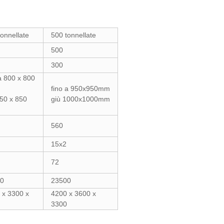
tonnellate
500 tonnellate
500
300
a 800 x 800
fino a 950x950mm
850 x 850
giù 1000x1000mm
560
15x2
72
0
23500
 x 3300 x
4200 x 3600 x
3300