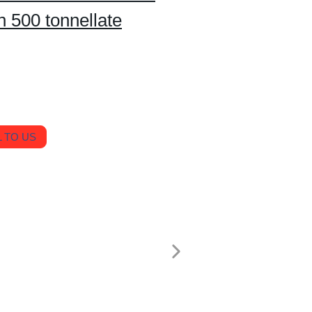
 500 tonnellate
 TO US