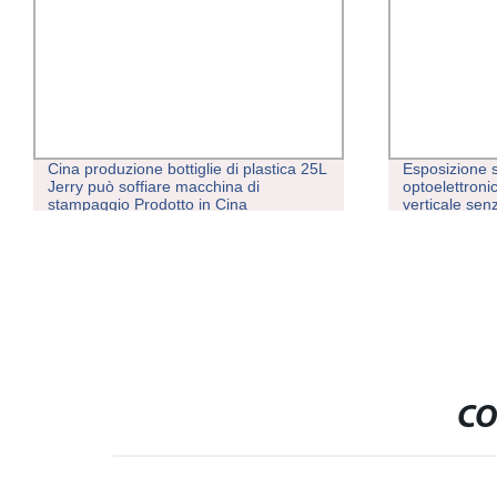
Cina produzione bottiglie di plastica 25L
Esposizione 
Jerry può soffiare macchina di
optoelettron
stampaggio Prodotto in Cina
verticale senz
esposizione a
CO