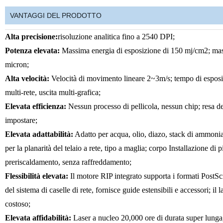
VANTAGGI DEL PRODOTTO
Alta precisione:
risoluzione analitica fino a 2540 DPI;
Potenza elevata:
Massima energia di esposizione di 150 mj/cm2; mas
micron;
Alta velocità:
Velocità di movimento lineare 2~3m/s; tempo di esposiz
multi-rete, uscita multi-grafica;
Elevata efficienza:
Nessun processo di pellicola
, nessun chip; resa d
impostare;
Elevata adattabilità:
Adatto per acqua, olio, diazo, stack di ammoniac
per la planarità del telaio a rete, tipo a maglia; corpo
Installazione di p
preriscaldamento,
senza raffreddamento;
Flessibilità elevata:
Il motore RIP integrato supporta i
formati PostScr
del sistema di caselle di rete, fornisce guide estensibili e accessori; il
costoso;
Elevata affidabilità:
Laser a nucleo 20,000 ore di durata super lunga