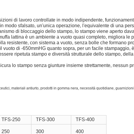
izioni di lavoro controllate in modo indipendente, funzionamen
tti in modo sfalsato, un'unica operazione, l'equivalente di una p
canismo di bloccaggio dello stampo, lo stampo viene aperto davan
muffa lattina è un ambiente a vuoto quasi completo, migliora le p
lla resistente, con sistema a vuoto, senza bolle che formano prodo
il vuoto di -650mmHG quanto sopra, per un facile stampaggio, è p
sere ripetuta stampo e diversità strutturale dello stampo, della 
ssicura lo stampo senza giunture insieme strettamente, nessun pr
ceutici, materiali antiurto, prodotti in gomma nera, necessità quotidiane, guarnizioni,
TFS-250
TFS-300
TFS-400
250
300
400