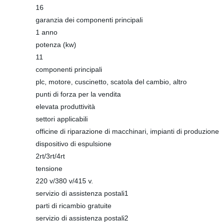
16
garanzia dei componenti principali
1 anno
potenza (kw)
11
componenti principali
plc, motore, cuscinetto, scatola del cambio, altro
punti di forza per la vendita
elevata produttività
settori applicabili
officine di riparazione di macchinari, impianti di produzione
dispositivo di espulsione
2rt/3rt/4rt
tensione
220 v/380 v/415 v.
servizio di assistenza postali1
parti di ricambio gratuite
servizio di assistenza postali2