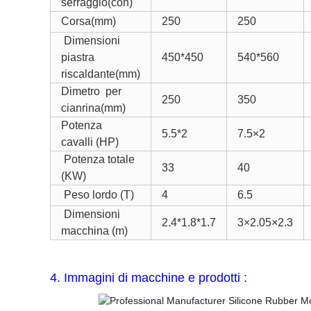
serraggio(con)
Corsa(mm)
250
250
Dimensioni
piastra
450*450
540*560
riscaldante(mm)
Dimetro per
250
350
cianrina(mm)
Potenza
5.5*2
7.5
×2
cavalli (HP)
Potenza totale
33
40
(KW)
Peso lordo (T)
4
6.5
Dimensioni
2.4*1.8*1.7
3×2.05×2.3
macchina (m)
4. Immagini di macchine e prodotti :