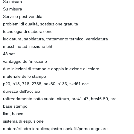
Su misura
Su misura
Servizio post-vendita
problemi di qualità, sostituzione gratuita
tecnologia di elaborazione
lucidatura, sabbiatura, trattamento termico, verniciatura
macchine ad iniezione bht
48 set
vantaggio dell′iniezione
due iniezioni di stampo e doppia iniezione di colore
materiale dello stampo
p20, h13, 718, 2738, nak80, s136, skd61 ecc.
durezza dell′acciaio
raffreddamento sotto vuoto, nitruro, hrc41-47, hrc46-50, hrc
base stampo
lkm, hasco
sistema di espulsione
motore/cilindro idraulico/piastra spelafili/perno angolare