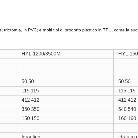
, tricromia, in PVC; e molti tipi di prodotto plastico in TPU, come la suo
HYL-1200/3500M
HYL-15
50 50
50 50
115 115
115 115
412 412
412 412
350 350
540 540
150 150
160 160
Idraulico
Idraulico