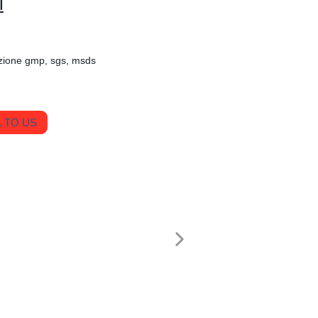
i
zione gmp, sgs, msds
 TO US