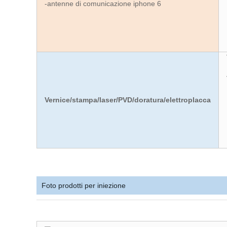
-antenne di comunicazione iphone 6
Vernice/stampa/laser/PVD/doratura/elettroplacca
Foto prodotti per iniezione