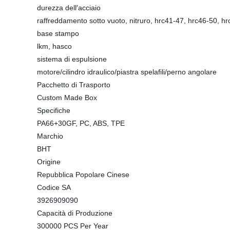
durezza dell′acciaio
raffreddamento sotto vuoto, nitruro, hrc41-47, hrc46-50, hr
base stampo
lkm, hasco
sistema di espulsione
motore/cilindro idraulico/piastra spelafili/perno angolare
Pacchetto di Trasporto
Custom Made Box
Specifiche
PA66+30GF, PC, ABS, TPE
Marchio
BHT
Origine
Repubblica Popolare Cinese
Codice SA
3926909090
Capacità di Produzione
300000 PCS Per Year