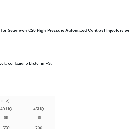
vek, confezione blister in PS.
ttimo)
40 HQ
45HQ
68
86
550
700