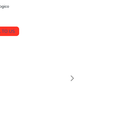
ogico
 TO US