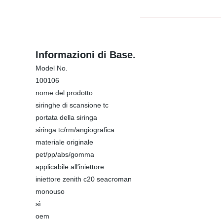
Informazioni di Base.
Model No.
100106
nome del prodotto
siringhe di scansione tc
portata della siringa
siringa tc/rm/angiografica
materiale originale
pet/pp/abs/gomma
applicabile all′iniettore
iniettore zenith c20 seacroman
monouso
sì
oem