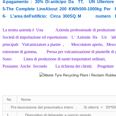
4-pagamento : 30% Di anticipo Da TT, UN Ulteriore 
5-The Complete LineAbout
200
KW/h500
-1000kg Per
P
6- L'area dell'edificio: Circa 300SQ. M
numero Di
La nostra azienda è Una Azienda professionale di produzio
Società di importazione ed esportazione. L' Azienda Ha Un 'abb
principali: Vulcanizzatore a piastre , Mescolatore aperto, Me
estrusione di gomma, Pressa per vulcanizzazione di piastrelle d
Sono: Linea di produzione di nastri trasportatori ordinari, Li
Possiamo Anche Secondo La richiesta dei clienti; Progettare 
No
Nome
Pre-lavorazione del pneumatico intero , Si otterrà < 50*
1
Dispositivo di debeader a gancio singolo