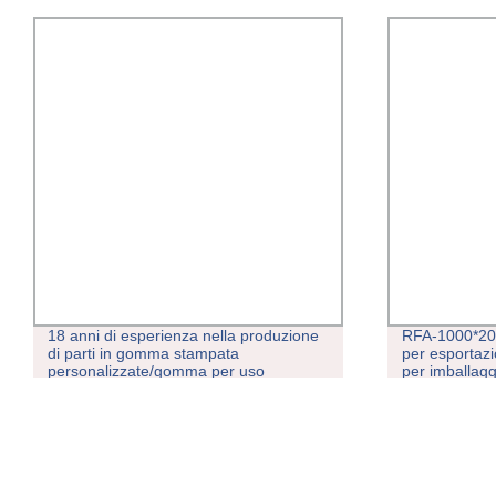
18 anni di esperienza nella produzione
RFA-1000*20 
di parti in gomma stampata
per esportaz
personalizzate/gomma per uso
per imballagg
automobilistico Parte
imballaggio 
con ISO