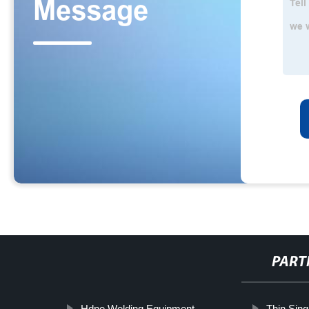
PART
Hdpe Welding Equipment
Thin Sing