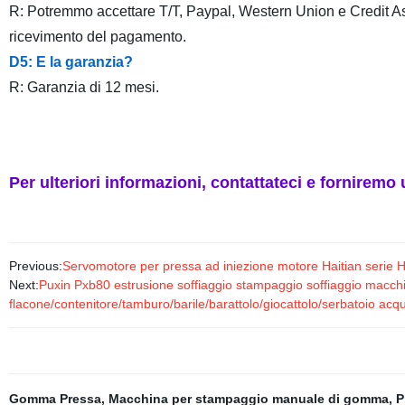
R: Potremmo accettare T/T, Paypal, Western Union e Credit As
ricevimento del pagamento.
D5: E la garanzia?
R: Garanzia di 12 mesi.
Per ulteriori informazioni, contattateci e fornire
Previous:
Servomotore per pressa ad iniezione motore Haitian serie 
Next:
Puxin Pxb80 estrusione soffiaggio stampaggio soffiaggio macc
flacone/contenitore/tamburo/barile/barattolo/giocattolo/serbatoio acq
Gomma Pressa
,
Macchina per stampaggio manuale di gomma
,
P