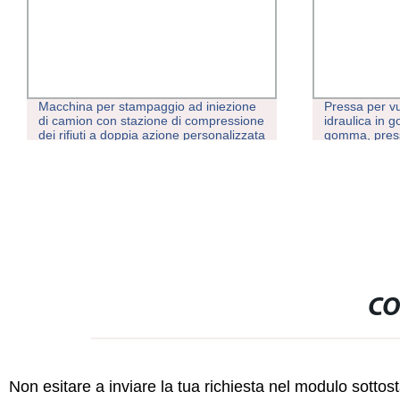
Macchina per stampaggio ad iniezione
Pressa per vu
di camion con stazione di compressione
idraulica in 
dei rifiuti a doppia azione personalizzata
gomma, press
Applicazione cilindri idraulici
vulcanizzazi
vulcanizzazio
CO
Non esitare a inviare la tua richiesta nel modulo sotto