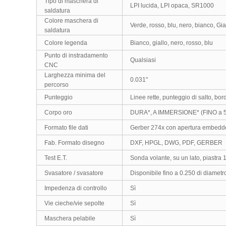
Tipo di maschera di
LPI lucida, LPI opaca, SR1000
saldatura
Colore maschera di
Verde, rosso, blu, nero, bianco, Gia
saldatura
Colore legenda
Bianco, giallo, nero, rosso, blu
Punto di instradamento
Qualsiasi
CNC
Larghezza minima del
0.031"
percorso
Punteggio
Linee rette, punteggio di salto, b
Corpo oro
DURA*, A IMMERSIONE* (FINO a 
Formato file dati
Gerber 274x con apertura embedd
Fab. Formato disegno
DXF, HPGL, DWG, PDF, GERBER
Test E.T.
Sonda volante, su un lato, piastra 
Svasatore / svasatore
Disponibile fino a 0.250 di diametr
Impedenza di controllo
Sì
Vie cieche/vie sepolte
Sì
Maschera pelabile
Sì