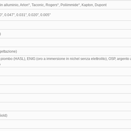
n alluminio, Arlon*, Taconic, Rogers*, Poliimmide*, Kapton, Dupont
0", 0.047", 0.031", 0.020", 0.005"
)
gettazione)
piombo (HASL), ENIG (oro a immersione in nichel senza elettrolito), OSP, argento
o
Gold)