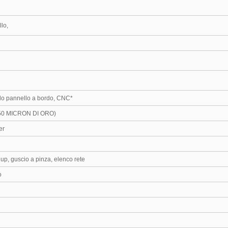
llo,
ordo pannello a bordo, CNC*
50 MICRON DI ORO)
er
1up, guscio a pinza, elenco rete
o