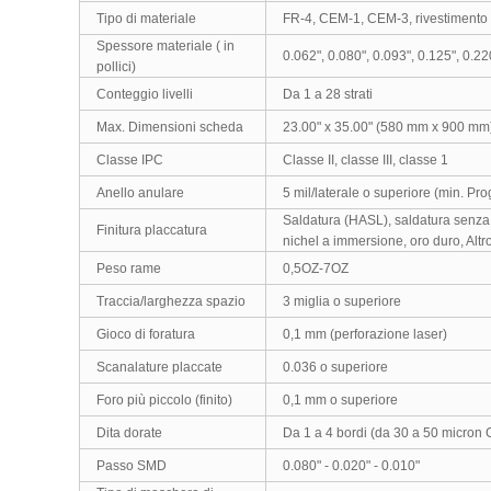
Tipo di materiale
FR-4, CEM-1, CEM-3, rivestimento i
Spessore materiale ( in
0.062", 0.080", 0.093", 0.125", 0.22
pollici)
Conteggio livelli
Da 1 a 28 strati
Max. Dimensioni scheda
23.00" x 35.00" (580 mm x 900 mm
Classe IPC
Classe II, classe III, classe 1
Anello anulare
5 mil/laterale o superiore (min. Pro
Saldatura (HASL), saldatura senza 
Finitura placcatura
nichel a immersione, oro duro, Altr
Peso rame
0,5OZ-7OZ
Traccia/larghezza spazio
3 miglia o superiore
Gioco di foratura
0,1 mm (perforazione laser)
Scanalature placcate
0.036 o superiore
Foro più piccolo (finito)
0,1 mm o superiore
Dita dorate
Da 1 a 4 bordi (da 30 a 50 micron 
Passo SMD
0.080" - 0.020" - 0.010"