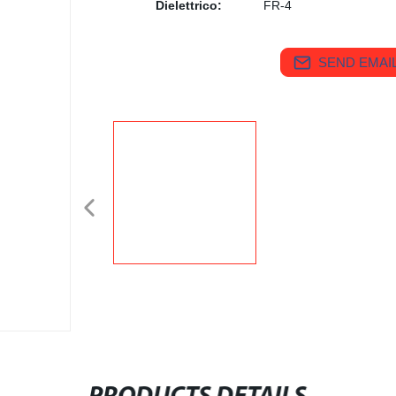
Dielettrico:
FR-4
SEND EMAIL