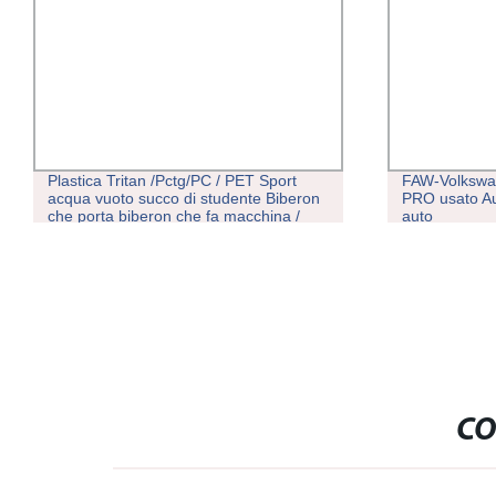
Plastica Tritan /Pctg/PC / PET Sport
FAW-Volkswag
acqua vuoto succo di studente Biberon
PRO usato A
che porta biberon che fa macchina /
auto
One Step iniezione stretch Soffiatrice
CO