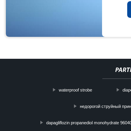
PART
waterproof strobe
diap
недорогой струйный при
dapagliflozin propanediol monohydrate 9604