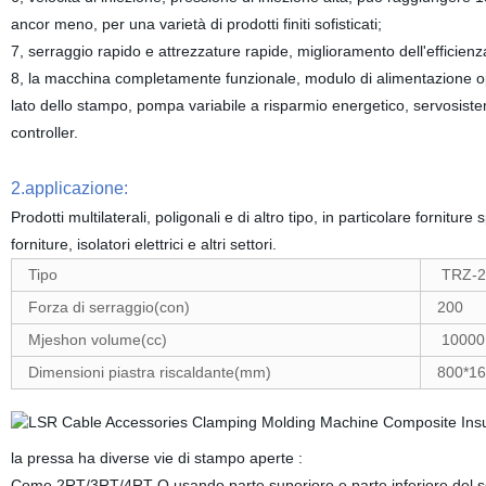
ancor meno, per una varietà di prodotti finiti sofisticati;
7, serraggio rapido e attrezzature rapide, miglioramento dell'efficienz
8, la macchina completamente funzionale, modulo di alimentazione opzi
lato dello stampo, pompa variabile a risparmio energetico, servosistem
controller.
2.applicazione:
Prodotti multilaterali, poligonali e di altro tipo, in particolare forniture
forniture, isolatori elettrici e altri
settori.
Tipo
TRZ-2
Forza di serraggio(con)
200
Mjeshon volume(cc)
10000
Dimensioni piastra riscaldante(mm)
800*1
la pressa ha diverse vie di stampo aperte :
Come 2RT/3RT/4RT O usando parte superiore e parte inferiore del solle