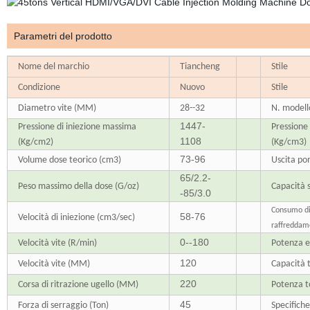
Parametri del prodotto
Nome del marchio
Tiancheng
Stile
Condizione
Nuovo
Stile
Diametro vite (MM)
28--32
N. modell
1447-
Pressione di iniezione massima
Pressione
1108
(Kg/cm2)
(Kg/cm3)
73-96
Volume dose teorico (cm3)
Uscita po
65/2.2-
Peso massimo della dose (G/oz)
Capacità s
-85/3.0
Consumo di
58-76
Velocità di iniezione (cm3/sec)
raffreddam
0--180
Velocità vite (R/min)
Potenza e
120
Velocità vite (MM)
Capacità 
220
Corsa di ritrazione ugello (MM)
Potenza t
45
Forza di serraggio (Ton)
Specifich