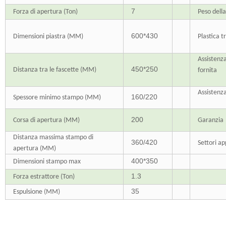
7
Forza di apertura (Ton)
Peso dell
600*430
Dimensioni piastra (MM)
Plastica t
Assistenz
450*250
Distanza
tra le fascette (MM)
fornita
Assistenz
160/220
Spessore minimo stampo (MM)
200
Corsa di apertura (MM)
Garanzia
Distanza massima stampo di
360/420
Settori app
apertura (MM)
400*350
Dimensioni stampo max
1.3
Forza estrattore (Ton)
35
Espulsione (MM)