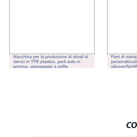
duzione di stivali di
Parti di stampaggio in gomma
co, parti auto in
personalizzate in NBR/EPDM
 a soffio
silicone/Nr/HNBR/Cr/Aflas/FKM/Acm/A
CO